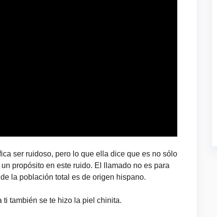
ica ser ruidoso, pero lo que ella dice que es no sólo
r un propósito en este ruido. El llamado no es para
de la población total es de origen hispano.
i también se te hizo la piel chinita.