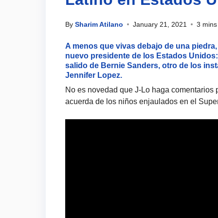
By
Sharim Atilano
January 21, 2021
3 mins
A menos que vivas debajo de una piedra, 
nuevo presidente de los Estados Unidos:
salido de Bernie Sanders, otro de los in
Jennifer Lopez.
No es novedad que J-Lo haga comentarios p
acuerda de los niños enjaulados en el Super