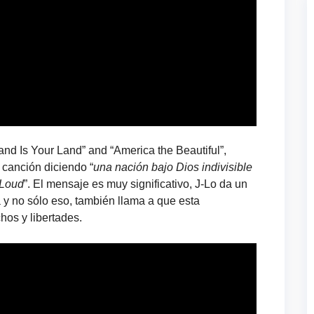
d Is Your Land” and “America the Beautiful”,
 canción diciendo “
una nación bajo Dios indivisible
 Loud
”. El mensaje es muy significativo, J-Lo da un
 y no sólo eso, también llama a que esta
hos y libertades.